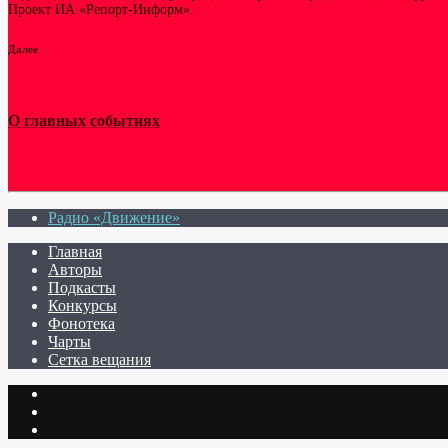
Проект ИА «Репорт-Информ».
Далее
О главных событиях
Радио «Движение»
Главная
Авторы
Подкасты
Конкурсы
Фонотека
Чарты
Сетка вещания