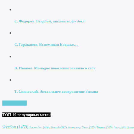
С. Фёдоров. Гандбол, шахматы, футбол!
С.Тараканов. Вспоминая Едешко…
В. Иванов. Молодое поколение заявило о себе
Т. Синявский. Эпохальное возвращение Зидана
Увидеть все
ТОП-10 популярных меток
Футбол
(1459)
Баскетбол
(414)
Хоккей
(342)
Александр Ухов
(335)
Теннис
(315)
Дзюдо
(190)
Водно