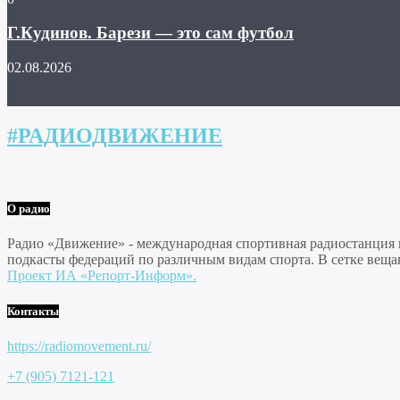
Г.Кудинов. Барези — это сам футбол
02.08.2026
#РАДИОДВИЖЕНИЕ
О радио
Радио «Движение» - международная спортивная радиостанция на
подкасты федераций по различным видам спорта. В сетке веща
Проект ИА «Репорт-Информ».
Контакты
https://radiomovement.ru/
+7 (905) 7121-121