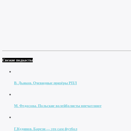
Свежие подкасты
В. Дьяков. Очевидные призёры РПЛ
М. Федосова. Польские волейболисты впечатляют
Г.Кудинов. Барези — это сам футбол