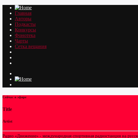
Главная
Авторы
Подкасты
Конкурсы
Фонотека
Чарты
Сетка вещания
Сейчас в эфире
Title
Artist
Радио «Движение» - международная спортивная радиостанция на русском