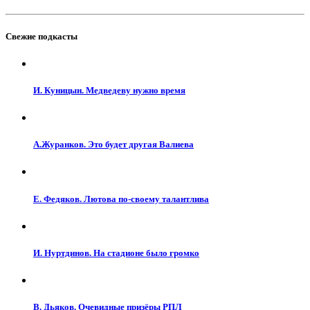
Свежие подкасты
И. Куницын. Медведеву нужно время
А.Журанков. Это будет другая Валиева
Е. Федяков. Лютова по-своему талантлива
И. Нуртдинов. На стадионе было громко
В. Дьяков. Очевидные призёры РПЛ