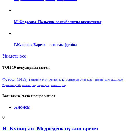
М. Федосова. Польские волейболисты впечатляют
Г.Кудинов. Барези — это сам футбол
Увидеть все
ТОП-10 популярных меток
Футбол
(1459)
Баскетбол
(414)
Хоккей
(342)
Александр Ухов
(335)
Теннис
(317)
Дзюдо
(190)
Водное поло
(181)
Шахматы
(134)
Гандбол
(130)
Волейбол
(124)
Вам также может понравиться
Анонсы
0
И. Куницын. Медведеву нужно время