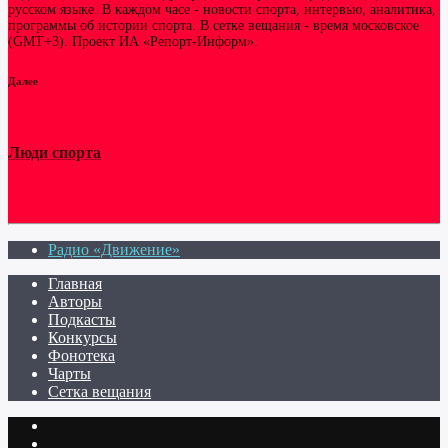
русском языке. В каждом часе - новости спорта, интервью, аналитика,
программы об истории спорта. В сетке вещания - время московское
(GMT+3). Проект ИА «Репорт-Информ».
Далее
Люди спорта
Радио «Движение»
Главная
Авторы
Подкасты
Конкурсы
Фонотека
Чарты
Сетка вещания