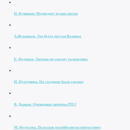
И. Куницын. Медведеву нужно время
А.Журанков. Это будет другая Валиева
Е. Федяков. Лютова по-своему талантлива
И. Нуртдинов. На стадионе было громко
В. Дьяков. Очевидные призёры РПЛ
М. Федосова. Польские волейболисты впечатляют