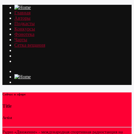
Главная
Авторы
Подкасты
Конкурсы
Фонотека
Чарты
Сетка вещания
Сейчас в эфире
Title
Artist
Радио «Движение» - международная спортивная радиостанция на