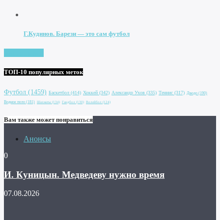
Г.Кудинов. Барези — это сам футбол
Увидеть все
ТОП-10 популярных меток
Футбол
(1459)
Баскетбол
(414)
Хоккей
(342)
Александр Ухов
(335)
Теннис
(317)
Дзюдо
(190)
Водное поло
(181)
Шахматы
(134)
Гандбол
(130)
Волейбол
(124)
Вам также может понравиться
Анонсы
0
И. Куницын. Медведеву нужно время
07.08.2026