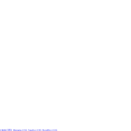
е поло
(181)
Шахматы
(134)
Гандбол
(130)
Волейбол
(124)