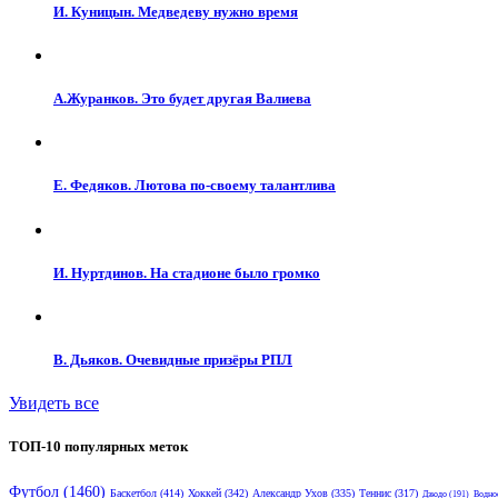
И. Куницын. Медведеву нужно время
А.Журанков. Это будет другая Валиева
Е. Федяков. Лютова по-своему талантлива
И. Нуртдинов. На стадионе было громко
В. Дьяков. Очевидные призёры РПЛ
Увидеть все
ТОП-10 популярных меток
Футбол
(1460)
Баскетбол
(414)
Хоккей
(342)
Александр Ухов
(335)
Теннис
(317)
Дзюдо
(191)
Водно