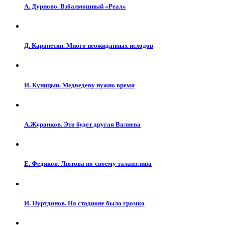
А. Дурново. Взбалмошный «Реал»
Д. Карапетян. Много неожиданных исходов
И. Куницын. Медведеву нужно время
А.Журанков. Это будет другая Валиева
Е. Федяков. Лютова по-своему талантлива
И. Нуртдинов. На стадионе было громко