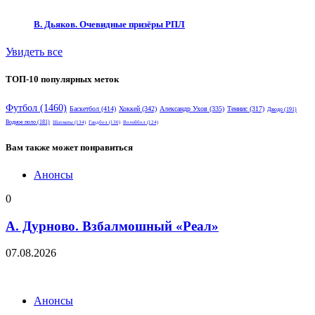
В. Дьяков. Очевидные призёры РПЛ
Увидеть все
ТОП-10 популярных меток
Футбол
(1460)
Баскетбол
(414)
Хоккей
(342)
Александр Ухов
(335)
Теннис
(317)
Дзюдо
(191)
Водное поло
(181)
Шахматы
(134)
Гандбол
(130)
Волейбол
(124)
Вам также может понравиться
Анонсы
0
А. Дурново. Взбалмошный «Реал»
07.08.2026
Анонсы