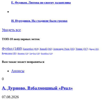
Е. Федяков. Лютова по-своему талантлива
И. Нуртдинов. На стадионе было громко
Увидеть все
ТОП-10 популярных меток
Футбол
(1460)
Баскетбол
(414)
Хоккей
(342)
Александр Ухов
(335)
Теннис
(317)
Дзюдо
(191)
Водное поло
(181)
Шахматы
(134)
Гандбол
(130)
Волейбол
(124)
Вам также может понравиться
Анонсы
0
А. Дурново. Взбалмошный «Реал»
07.08.2026