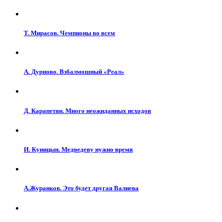
Т. Мирасов. Чемпионы во всем
А. Дурново. Взбалмошный «Реал»
Д. Карапетян. Много неожиданных исходов
И. Куницын. Медведеву нужно время
А.Журанков. Это будет другая Валиева