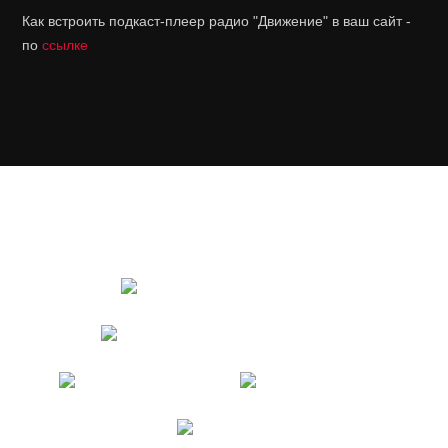
Как встроить подкаст-плеер радио "Движение" в ваш сайт -
по
ссылке
© 2021-2023 Радио «Движение». Аудиоматериалы
радио - CC BY-NC-ND 3.0