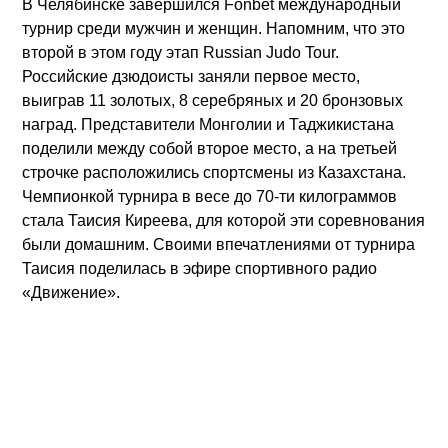
В Челябинске завершился Fonbet международный
турнир среди мужчин и женщин. Напомним, что это
второй в этом году этап Russian Judo Tour.
Российские дзюдоисты заняли первое место,
Радио «Движение» - международная спортивная
выиграв 11 золотых, 8 серебряных и 20 бронзовых
радиостанция на русском языке. В каждом часе - новости
наград. Представители Монголии и Таджикистана
спорта, интервью, аналитика, программы об истории
поделили между собой второе место, а на третьей
спорта. В сетке вещания - время московское (GMT+3).
строчке расположились спортсмены из Казахстана.
Проект ИА «Репорт-Информ».
Чемпионкой турнира в весе до 70-ти килограммов
стала Таисия Киреева, для которой эти соревнования
были домашним. Своими впечатлениями от турнира
Радио «Движение»
Таисия поделилась в эфире спортивного радио
«Движение».