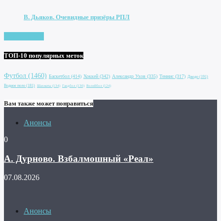
В. Дьяков. Очевидные призёры РПЛ
Увидеть все
ТОП-10 популярных меток
Футбол
(1460)
Баскетбол
(414)
Хоккей
(342)
Александр Ухов
(335)
Теннис
(317)
Дзюдо
(191)
Водное поло
(181)
Шахматы
(134)
Гандбол
(130)
Волейбол
(124)
Вам также может понравиться
Анонсы
0
А. Дурново. Взбалмошный «Реал»
07.08.2026
Анонсы