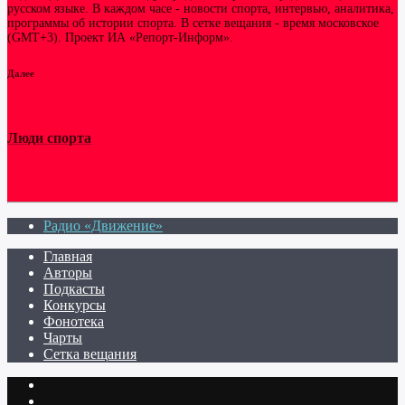
русском языке. В каждом часе - новости спорта, интервью, аналитика,
программы об истории спорта. В сетке вещания - время московское
(GMT+3). Проект ИА «Репорт-Информ».
Далее
Люди спорта
Радио «Движение»
Главная
Авторы
Подкасты
Конкурсы
Фонотека
Чарты
Сетка вещания