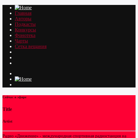
Главная
Авторы
Подкасты
Конкурсы
Фонотека
Чарты
Сетка вещания
Сейчас в эфире
Title
Artist
Радио «Движение» - международная спортивная радиостанция на