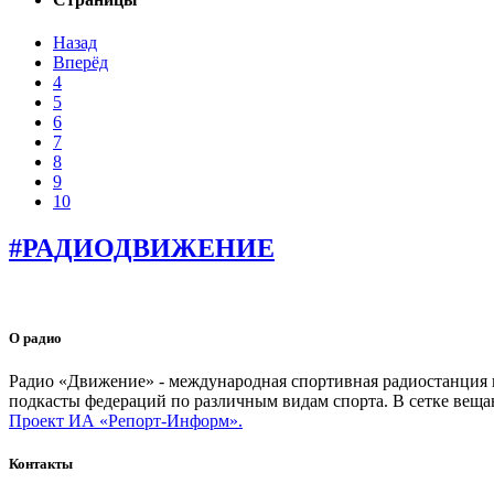
Назад
Вперёд
4
5
6
7
8
9
10
#РАДИОДВИЖЕНИЕ
О радио
Радио «Движение» - международная спортивная радиостанция на
подкасты федераций по различным видам спорта. В сетке веща
Проект ИА «Репорт-Информ».
Контакты