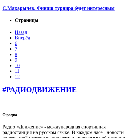
С.Макарычев. Финиш турнира будет интересным
Страницы
Назад
Вперёд
6
7
8
9
10
11
12
#РАДИОДВИЖЕНИЕ
О радио
Радио «Движение» - международная спортивная
радиостанция на русском языке. В каждом часе - новости
спорта, mp3 интервью, аналитика, программы об истории