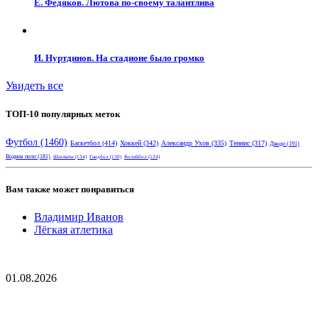
Е. Федяков. Лютова по-своему талантлива
И. Нуртдинов. На стадионе было громко
Увидеть все
ТОП-10 популярных меток
Футбол
(1460)
Баскетбол
(414)
Хоккей
(342)
Александр Ухов
(335)
Теннис
(317)
Дзюдо
(191)
Водное поло
(181)
Шахматы
(134)
Гандбол
(130)
Волейбол
(124)
Вам также может понравиться
Владимир Иванов
Лёгкая атлетика
01.08.2026