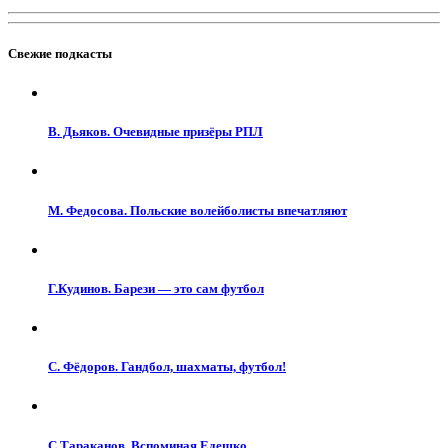
Свежие подкасты
В. Дьяков. Очевидные призёры РПЛ
М. Федосова. Польские волейболисты впечатляют
Г.Кудинов. Барези — это сам футбол
С. Фёдоров. Гандбол, шахматы, футбол!
С.Тараканов. Вспоминая Едешко…