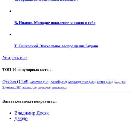
В. Иванов. Молодое поколение заявило о себе
Т. Синявский. Эпохальное возвращение Зидана
Увидеть все
ТОП-10 популярных меток
Футбол
(1459)
Баскетбол
(414)
Хоккей
(342)
Александр Ухов
(335)
Теннис
(315)
Дзюдо
(190)
Водное поло
(181)
Шахматы
(134)
Гандбол
(130)
Волейбол
(124)
Вам также может понравиться
Владимир Досяк
Дзюдо