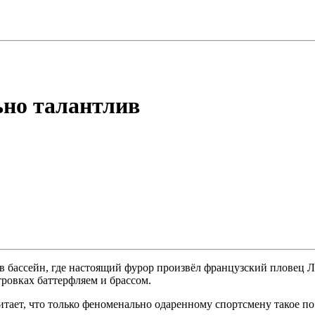
но талантлив
 в бассейн, где настоящий фурор произвёл французский пловец 
ровках баттерфляем и брассом.
тает, что только феноменально одаренному спортсмену такое по