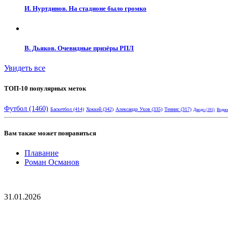
И. Нуртдинов. На стадионе было громко
В. Дьяков. Очевидные призёры РПЛ
Увидеть все
ТОП-10 популярных меток
Футбол
(1460)
Баскетбол
(414)
Хоккей
(342)
Александр Ухов
(335)
Теннис
(317)
Дзюдо
(191)
Водно
Вам также может понравиться
Плавание
Роман Османов
31.01.2026