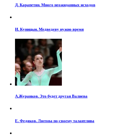
Д. Карапетян. Много неожиданных исходов
И. Куницын. Медведеву нужно время
А.Журанков. Это будет другая Валиева
Е. Федяков. Лютова по-своему талантлива