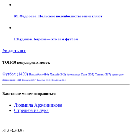
М. Федосова. Польские волейболисты впечатляют
Г.Кудинов. Барези — это сам футбол
Увидеть все
ТОП-10 популярных меток
Футбол
(1459)
Баскетбол
(414)
Хоккей
(342)
Александр Ухов
(335)
Теннис
(317)
Дзюдо
(190)
Водное поло
(181)
Шахматы
(134)
Гандбол
(130)
Волейбол
(124)
Вам также может понравиться
Людмила Аржанникова
Стрельба из лука
31.03.2026