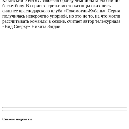
Казанский УНИКС завоевал бронзу чемпионата России по
баскетболу. В серии за третье место казанцы оказались
сильнее краснодарского клуба «Локомотив-Кубань». Серия
получилась невероятно упорной, но это не то, на что могли
рассчитывать команды в сезоне, считает автор тележурнала
«Вид Сверху» Никита Загдай.
Свежие подкасты