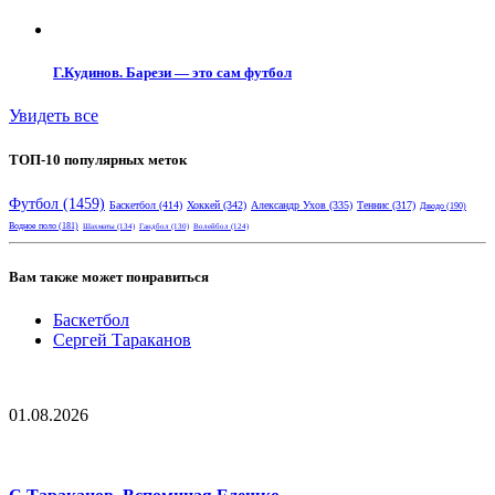
Г.Кудинов. Барези — это сам футбол
Увидеть все
ТОП-10 популярных меток
Футбол
(1459)
Баскетбол
(414)
Хоккей
(342)
Александр Ухов
(335)
Теннис
(317)
Дзюдо
(190)
Водное поло
(181)
Шахматы
(134)
Гандбол
(130)
Волейбол
(124)
Вам также может понравиться
Баскетбол
Сергей Тараканов
01.08.2026