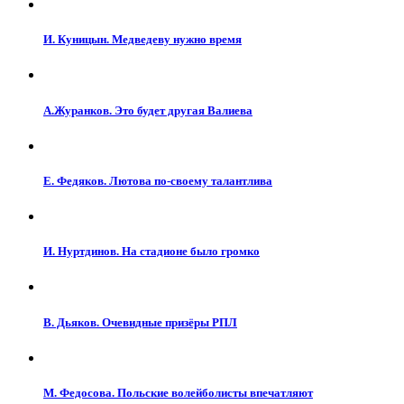
И. Куницын. Медведеву нужно время
А.Журанков. Это будет другая Валиева
Е. Федяков. Лютова по-своему талантлива
И. Нуртдинов. На стадионе было громко
В. Дьяков. Очевидные призёры РПЛ
М. Федосова. Польские волейболисты впечатляют