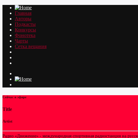
Главная
Авторы
Подкасты
Конкурсы
Фонотека
Чарты
Сетка вещания
Сейчас в эфире
Title
Artist
Радио «Движение» - международная спортивная радиостанция на русском