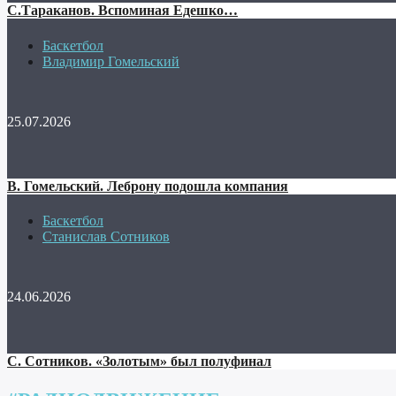
С.Тараканов. Вспоминая Едешко…
Баскетбол
Владимир Гомельский
25.07.2026
В. Гомельский. Леброну подошла компания
Баскетбол
Станислав Сотников
24.06.2026
С. Сотников. «Золотым» был полуфинал