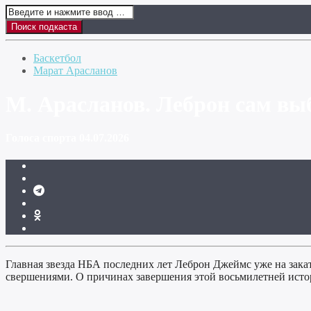
Баскетбол
Марат Арасланов
М. Арасланов. Леброн сам вы
Голоса спорта 04.07.2026
Главная звезда НБА последних лет Леброн Джеймс уже на зака
свершениями. О причинах завершения этой восьмилетней исто