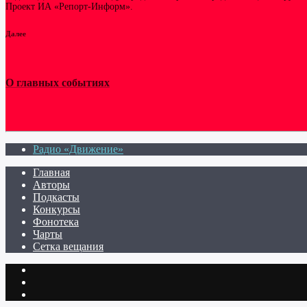
Проект ИА «Репорт-Информ».
Далее
О главных событиях
Радио «Движение»
Главная
Авторы
Подкасты
Конкурсы
Фонотека
Чарты
Сетка вещания