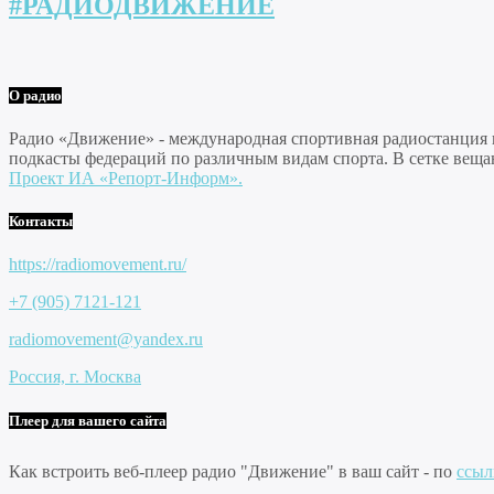
#РАДИОДВИЖЕНИЕ
О радио
Радио «Движение» - международная спортивная радиостанция на
подкасты федераций по различным видам спорта. В сетке веща
Проект ИА «Репорт-Информ».
Контакты
https://radiomovement.ru/
+7 (905) 7121-121
radiomovement@yandex.ru
Россия, г. Москва
Плеер для вашего сайта
Как встроить веб-плеер радио "Движение" в ваш сайт - по
ссыл