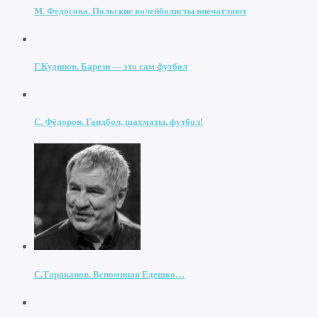
М. Федосова. Польские волейболисты впечатляют
Г.Кудинов. Барези — это сам футбол
С. Фёдоров. Гандбол, шахматы, футбол!
С.Тараканов. Вспоминая Едешко…