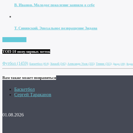
В. Иванов. Молодое поколение заявило о себе
Т. Синявский. Эпохальное возвращение Зидана
Увидеть все
ТОП-10 популярных меток
Футбол
(1459)
Баскетбол
(414)
Хоккей
(342)
Александр Ухов
(335)
Теннис
(315)
Дзюдо
(190)
Водно
Вам также может понравиться
Баскетбол
Сергей Тараканов
01.08.2026