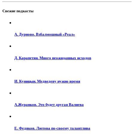
Свежие подкасты
А. Дурново. Взбалмошный «Реал»
Д. Карапетян. Много неожиданных исходов
И. Куницын. Медведеву нужно время
А.Журанков. Это будет другая Валиева
Е. Федяков. Лютова по-своему талантлива