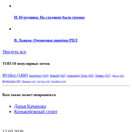
И. Нуртдинов. На стадионе было громко
В. Дьяков. Очевидные призёры РПЛ
Увидеть все
ТОП-10 популярных меток
Футбол
(1460)
Баскетбол
(414)
Хоккей
(342)
Александр Ухов
(335)
Теннис
(317)
Дзюдо
(191)
Водное поло
(181)
Шахматы
(134)
Гандбол
(130)
Волейбол
(124)
Вам также может понравиться
Дарья Качанова
Конькобежный спорт
12.03.2026