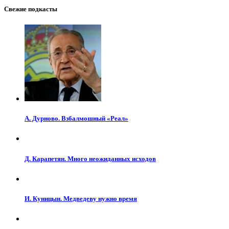
Свежие подкасты
А. Дурново. Взбалмошный «Реал»
Д. Карапетян. Много неожиданных исходов
И. Куницын. Медведеву нужно время