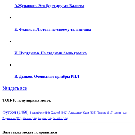
А.Журанков. Это будет другая Валиева
Е. Федяков. Лютова по-своему талантлива
И. Нуртдинов. На стадионе было громко
В. Дьяков. Очевидные призёры РПЛ
Увидеть все
ТОП-10 популярных меток
Футбол
(1460)
Баскетбол
(414)
Хоккей
(342)
Александр Ухов
(335)
Теннис
(317)
Дзюдо
(191)
Водное поло
(181)
Шахматы
(134)
Гандбол
(130)
Волейбол
(124)
Вам также может понравиться