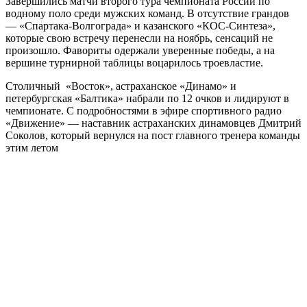
Завершились матчи второго тура чемпионата России по
водному поло среди мужских команд. В отсутствие грандов
— «Спартака-Волгограда» и казанского «КОС-Синтеза»,
которые свою встречу перенесли на ноябрь, сенсаций не
произошло. Фавориты одержали уверенные победы, а на
вершине турнирной таблицы воцарилось троевластие.
Столичный «Восток», астраханское «Динамо» и
петербургская «Балтика» набрали по 12 очков и лидируют в
чемпионате. С подробностями в эфире спортивного радио
«Движение» — наставник астраханских динамовцев Дмитрий
Соколов, который вернулся на пост главного тренера команды
этим летом