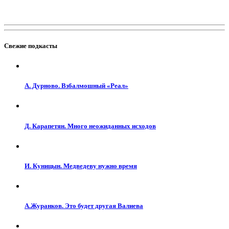
Свежие подкасты
А. Дурново. Взбалмошный «Реал»
Д. Карапетян. Много неожиданных исходов
И. Куницын. Медведеву нужно время
А.Журанков. Это будет другая Валиева