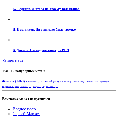
Е. Федяков. Лютова по-своему талантлива
И. Нуртдинов. На стадионе было громко
В. Дьяков. Очевидные призёры РПЛ
Увидеть все
ТОП-10 популярных меток
Футбол
(1460)
Баскетбол
(414)
Хоккей
(342)
Александр Ухов
(335)
Теннис
(317)
Дзюдо
(191)
Водное поло
(181)
Шахматы
(134)
Гандбол
(130)
Волейбол
(124)
Вам также может понравиться
Водное поло
Сергей Маркоч