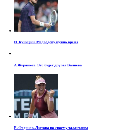
И. Куницын. Медведеву нужно время
А.Журанков. Это будет другая Валиева
Е. Федяков. Лютова по-своему талантлива