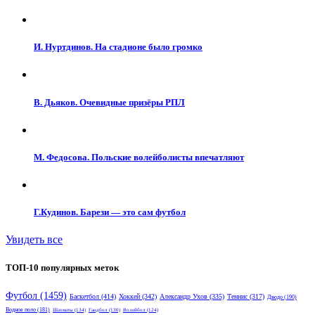
И. Нуртдинов. На стадионе было громко
В. Дьяков. Очевидные призёры РПЛ
М. Федосова. Польские волейболисты впечатляют
Г.Кудинов. Барези — это сам футбол
Увидеть все
ТОП-10 популярных меток
Футбол
(1459)
Баскетбол
(414)
Хоккей
(342)
Александр Ухов
(335)
Теннис
(317)
Дзюдо
(190)
Водное поло
(181)
Шахматы
(134)
Гандбол
(130)
Волейбол
(124)