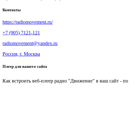
Контакты
https://radiomovement.ru/
+7 (905) 7121-121
radiomovement@yandex.ru
Россия, г. Москва
Плеер для вашего сайта
Как встроить веб-плеер радио "Движение" в ваш сайт - по
ссылке
Как встроить подкаст-плеер радио "Движение" в ваш сайт -
по
ссылке
© 2021-2023 Радио «Движение». Аудиоматериалы радио - CC
BY-NC-ND 3.0