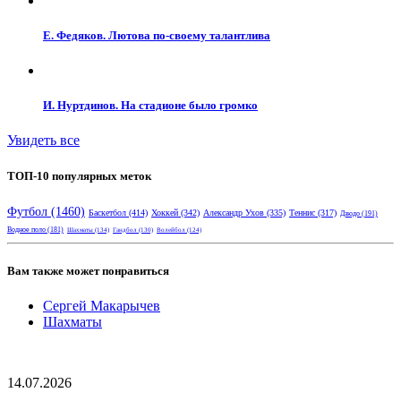
Е. Федяков. Лютова по-своему талантлива
И. Нуртдинов. На стадионе было громко
Увидеть все
ТОП-10 популярных меток
Футбол
(1460)
Баскетбол
(414)
Хоккей
(342)
Александр Ухов
(335)
Теннис
(317)
Дзюдо
(191)
Водное поло
(181)
Шахматы
(134)
Гандбол
(130)
Волейбол
(124)
Вам также может понравиться
Сергей Макарычев
Шахматы
14.07.2026