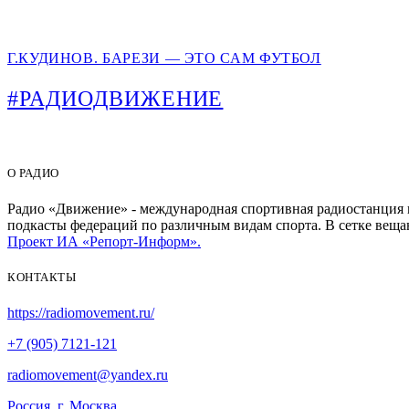
Г.КУДИНОВ. БАРЕЗИ — ЭТО САМ ФУТБОЛ
#РАДИОДВИЖЕНИЕ
О РАДИО
Радио «Движение» - международная спортивная радиостанция на
подкасты федераций по различным видам спорта. В сетке веща
Проект ИА «Репорт-Информ».
КОНТАКТЫ
https://radiomovement.ru/
+7 (905) 7121-121
radiomovement@yandex.ru
Россия, г. Москва