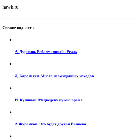
hawk.ru
Свежие подкасты
А. Дурново. Взбалмошный «Реал»
Д. Карапетян. Много неожиданных исходов
И. Куницын. Медведеву нужно время
А.Журанков. Это будет другая Валиева