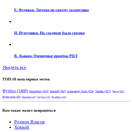
Е. Федяков. Лютова по-своему талантлива
И. Нуртдинов. На стадионе было громко
В. Дьяков. Очевидные призёры РПЛ
Увидеть все
ТОП-10 популярных меток
Футбол
(1460)
Баскетбол
(414)
Хоккей
(342)
Александр Ухов
(335)
Теннис
(317)
Дзюдо
(191)
Водное поло
(181)
Шахматы
(134)
Гандбол
(130)
Волейбол
(124)
Вам также может понравиться
Родион Власов
Хоккей