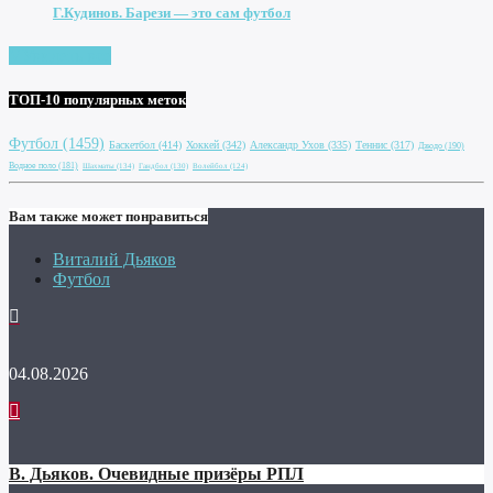
Г.Кудинов. Барези — это сам футбол
Увидеть все
ТОП-10 популярных меток
Футбол
(1459)
Баскетбол
(414)
Хоккей
(342)
Александр Ухов
(335)
Теннис
(317)
Дзюдо
(190)
Водное поло
(181)
Шахматы
(134)
Гандбол
(130)
Волейбол
(124)
Вам также может понравиться
Виталий Дьяков
Футбол
04.08.2026
В. Дьяков. Очевидные призёры РПЛ