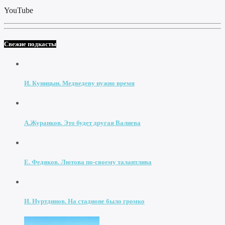
YouTube
Свежие подкасты
И. Куницын. Медведеву нужно время
А.Журанков. Это будет другая Валиева
Е. Федяков. Лютова по-своему талантлива
И. Нуртдинов. На стадионе было громко