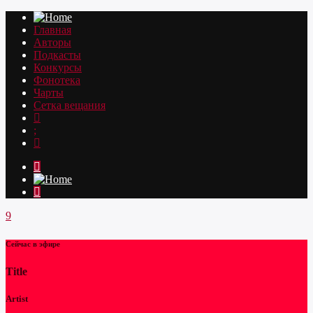
Главная
Авторы
Подкасты
Конкурсы
Фонотека
Чарты
Сетка вещания
Сейчас в эфире
Title
Artist