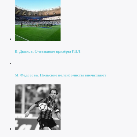
В. Дьяков. Очевидные призёры РПЛ
М. Федосова. Польские волейболисты впечатляют