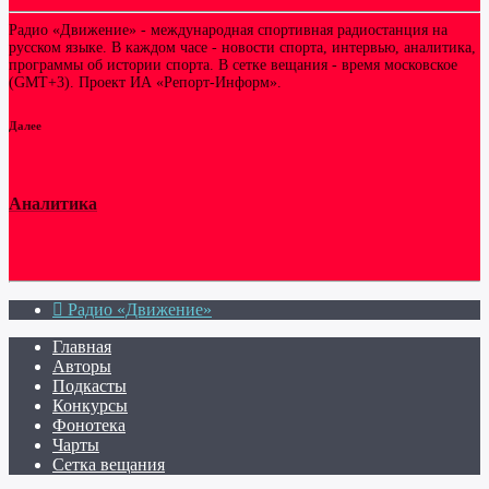
Радио «Движение» - международная спортивная радиостанция на
русском языке. В каждом часе - новости спорта, интервью, аналитика,
программы об истории спорта. В сетке вещания - время московское
(GMT+3). Проект ИА «Репорт-Информ».
Далее
Аналитика
Радио «Движение»
Главная
Авторы
Подкасты
Конкурсы
Фонотека
Чарты
Сетка вещания