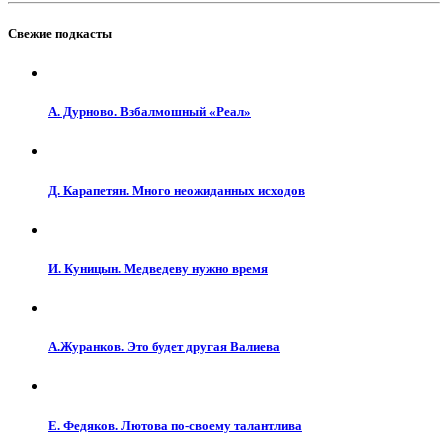
Свежие подкасты
А. Дурново. Взбалмошный «Реал»
Д. Карапетян. Много неожиданных исходов
И. Куницын. Медведеву нужно время
А.Журанков. Это будет другая Валиева
Е. Федяков. Лютова по-своему талантлива