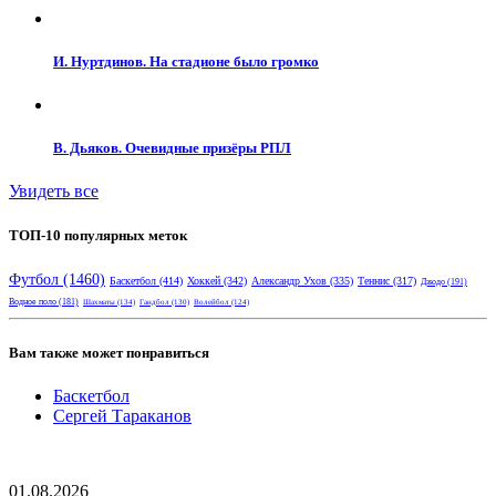
И. Нуртдинов. На стадионе было громко
В. Дьяков. Очевидные призёры РПЛ
Увидеть все
ТОП-10 популярных меток
Футбол
(1460)
Баскетбол
(414)
Хоккей
(342)
Александр Ухов
(335)
Теннис
(317)
Дзюдо
(191)
Водное поло
(181)
Шахматы
(134)
Гандбол
(130)
Волейбол
(124)
Вам также может понравиться
Баскетбол
Сергей Тараканов
01.08.2026