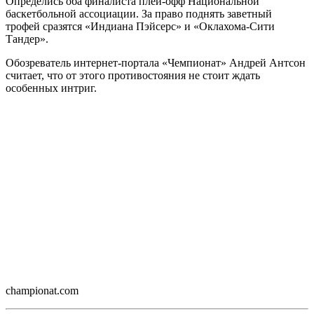
Определись оба финалиста плей-офф Национальной
баскетбольной ассоциации. За право поднять заветный
трофей сразятся «Индиана Пэйсерс» и «Оклахома-Сити
Тандер».
Обозреватель интернет-портала «Чемпионат» Андрей Антсон
считает, что от этого противостояния не стоит ждать
особенных интриг.
championat.com