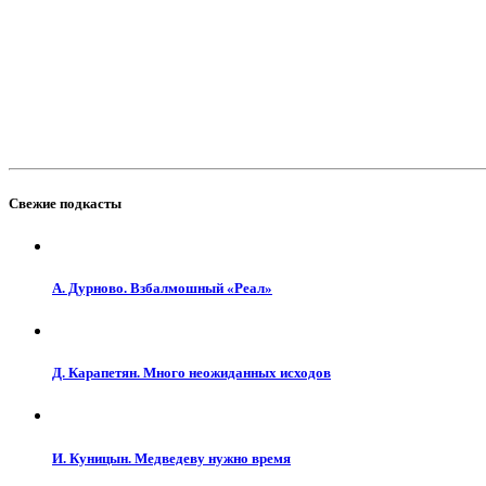
Свежие подкасты
А. Дурново. Взбалмошный «Реал»
Д. Карапетян. Много неожиданных исходов
И. Куницын. Медведеву нужно время