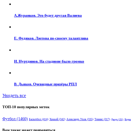
А.Журанков. Это будет другая Валиева
Е. Федяков. Лютова по-своему талантлива
И. Нуртдинов. На стадионе было громко
В. Дьяков. Очевидные призёры РПЛ
Увидеть все
ТОП-10 популярных меток
Футбол
(1460)
Баскетбол
(414)
Хоккей
(342)
Александр Ухов
(335)
Теннис
(317)
Дзюдо
(191)
Водно
Вам также может понравиться