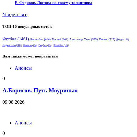
Е. Федяков. Лютова по-своему талантлива
Увидеть все
ТОП-10 популярных меток
Футбол
(1461)
Баскетбол
(414)
Хоккей
(342)
Александр Ухов
(335)
Теннис
(317)
Дзюдо
(191)
Водное поло
(181)
Шахматы
(134)
Гандбол
(130)
Волейбол
(124)
Вам также может понравиться
Анонсы
0
А.Борисов. Путь Моуринью
09.08.2026
Анонсы
0