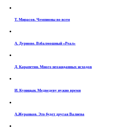
Т. Мирасов. Чемпионы во всем
А. Дурново. Взбалмошный «Реал»
Д. Карапетян. Много неожиданных исходов
И. Куницын. Медведеву нужно время
А.Журанков. Это будет другая Валиева