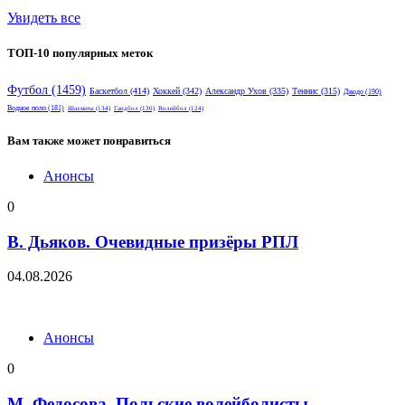
Увидеть все
ТОП-10 популярных меток
Футбол
(1459)
Баскетбол
(414)
Хоккей
(342)
Александр Ухов
(335)
Теннис
(315)
Дзюдо
(190)
Водное поло
(181)
Шахматы
(134)
Гандбол
(130)
Волейбол
(124)
Вам также может понравиться
Анонсы
0
В. Дьяков. Очевидные призёры РПЛ
04.08.2026
Анонсы
0
М. Федосова. Польские волейболисты