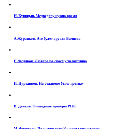
И. Куницын. Медведеву нужно время
А.Журанков. Это будет другая Валиева
Е. Федяков. Лютова по-своему талантлива
И. Нуртдинов. На стадионе было громко
В. Дьяков. Очевидные призёры РПЛ
М. Федосова. Польские волейболисты впечатляют