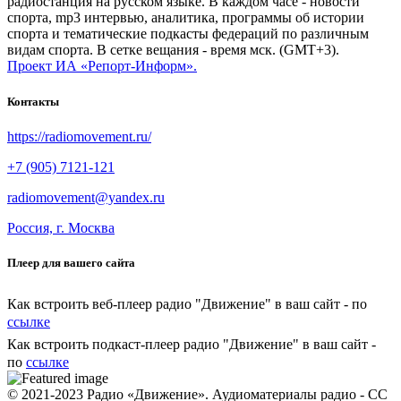
радиостанция на русском языке. В каждом часе - новости
спорта, mp3 интервью, аналитика, программы об истории
спорта и тематические подкасты федераций по различным
видам спорта. В сетке вещания - время мск. (GMT+3).
Проект ИА «Репорт-Информ».
Контакты
https://radiomovement.ru/
+7 (905) 7121-121
radiomovement@yandex.ru
Россия, г. Москва
Плеер для вашего сайта
Как встроить веб-плеер радио "Движение" в ваш сайт - по
ссылке
Как встроить подкаст-плеер радио "Движение" в ваш сайт -
по
ссылке
© 2021-2023 Радио «Движение». Аудиоматериалы радио - CC