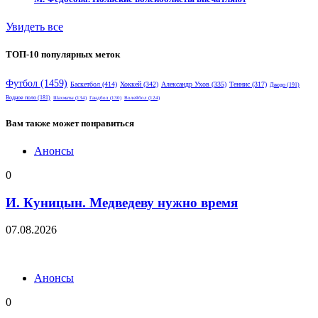
Увидеть все
ТОП-10 популярных меток
Футбол
(1459)
Баскетбол
(414)
Хоккей
(342)
Александр Ухов
(335)
Теннис
(317)
Дзюдо
(191)
Водное поло
(181)
Шахматы
(134)
Гандбол
(130)
Волейбол
(124)
Вам также может понравиться
Анонсы
0
И. Куницын. Медведеву нужно время
07.08.2026
Анонсы
0