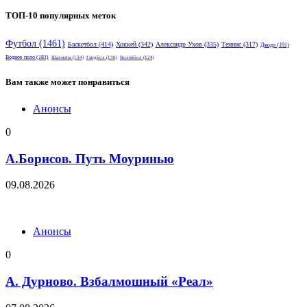
ТОП-10 популярных меток
Футбол
(1461)
Баскетбол
(414)
Хоккей
(342)
Александр Ухов
(335)
Теннис
(317)
Дзюдо
(191)
Водное поло
(181)
Шахматы
(134)
Гандбол
(130)
Волейбол
(124)
Вам также может понравиться
Анонсы
0
А.Борисов. Путь Моуринью
09.08.2026
Анонсы
0
А. Дурново. Взбалмошный «Реал»