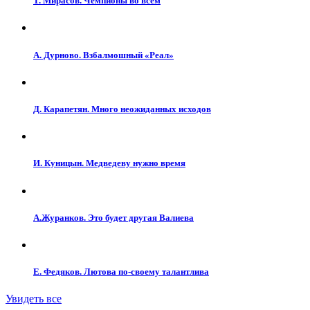
Т. Мирасов. Чемпионы во всем
А. Дурново. Взбалмошный «Реал»
Д. Карапетян. Много неожиданных исходов
И. Куницын. Медведеву нужно время
А.Журанков. Это будет другая Валиева
Е. Федяков. Лютова по-своему талантлива
Увидеть все