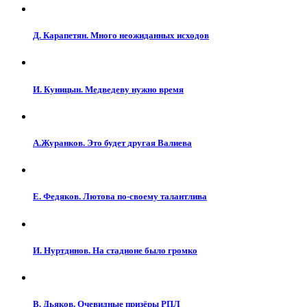
Д. Карапетян. Много неожиданных исходов
И. Куницын. Медведеву нужно время
А.Журанков. Это будет другая Валиева
Е. Федяков. Лютова по-своему талантлива
И. Нуртдинов. На стадионе было громко
В. Дьяков. Очевидные призёры РПЛ