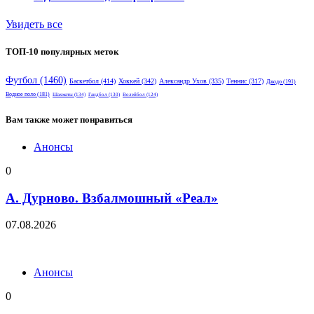
Увидеть все
ТОП-10 популярных меток
Футбол
(1460)
Баскетбол
(414)
Хоккей
(342)
Александр Ухов
(335)
Теннис
(317)
Дзюдо
(191)
Водное поло
(181)
Шахматы
(134)
Гандбол
(130)
Волейбол
(124)
Вам также может понравиться
Анонсы
0
А. Дурново. Взбалмошный «Реал»
07.08.2026
Анонсы
0