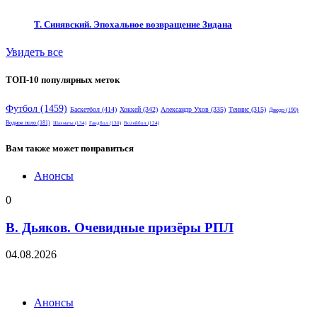
Т. Синявский. Эпохальное возвращение Зидана
Увидеть все
ТОП-10 популярных меток
Футбол
(1459)
Баскетбол
(414)
Хоккей
(342)
Александр Ухов
(335)
Теннис
(315)
Дзюдо
(190)
Водное поло
(181)
Шахматы
(134)
Гандбол
(130)
Волейбол
(124)
Вам также может понравиться
Анонсы
0
В. Дьяков. Очевидные призёры РПЛ
04.08.2026
Анонсы