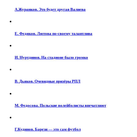
А.Журанков. Это будет другая Валиева
Е. Федяков. Лютова по-своему талантлива
И. Нуртдинов. На стадионе было громко
В. Дьяков. Очевидные призёры РПЛ
М. Федосова. Польские волейболисты впечатляют
Г.Кудинов. Барези — это сам футбол