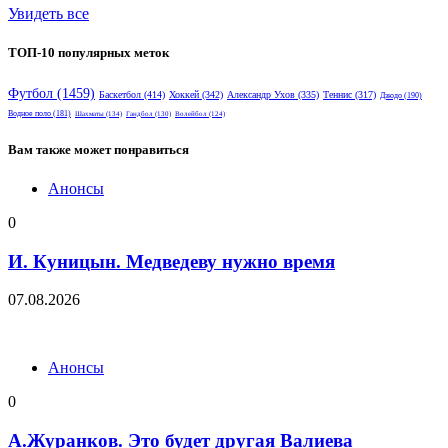
Увидеть все
ТОП-10 популярных меток
Футбол
(1459)
Баскетбол
(414)
Хоккей
(342)
Александр Ухов
(335)
Теннис
(317)
Дзюдо
(190)
Водное поло
(181)
Шахматы
(134)
Гандбол
(130)
Волейбол
(124)
Вам также может понравиться
Анонсы
0
И. Куницын. Медведеву нужно время
07.08.2026
Анонсы
0
А.Журанков. Это будет другая Валиева