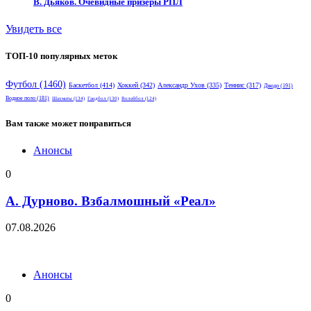
В. Дьяков. Очевидные призёры РПЛ
Увидеть все
ТОП-10 популярных меток
Футбол
(1460)
Баскетбол
(414)
Хоккей
(342)
Александр Ухов
(335)
Теннис
(317)
Дзюдо
(191)
Водное поло
(181)
Шахматы
(134)
Гандбол
(130)
Волейбол
(124)
Вам также может понравиться
Анонсы
0
А. Дурново. Взбалмошный «Реал»
07.08.2026
Анонсы
0