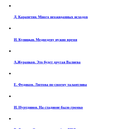
Д. Карапетян. Много неожиданных исходов
И. Куницын. Медведеву нужно время
А.Журанков. Это будет другая Валиева
Е. Федяков. Лютова по-своему талантлива
И. Нуртдинов. На стадионе было громко