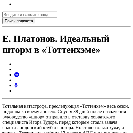
Е. Платонов. Идеальный
шторм в «Тоттенхэме»
Тотальная катастрофа, преследующая «Тоттенхэм» весь сезон,
подошла к своему апогею. Спустя 38 дней после назначения
руководство «шпор» отправило в отставку хорватского
специалиста Игора Тудора, перед которым стояла задача
спасти лондонский клуб от позора. Но стало только хуже, и
теперь «Тоттенхэм» идёт на 17 месте в АПЛ в одном шаге от