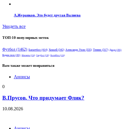
А.Журанков. Это будет другая Валиева
Увидеть все
ТОП-10 популярных меток
Футбол
(1462)
Баскетбол
(414)
Хоккей
(342)
Александр Ухов
(335)
Теннис
(317)
Дзюдо
(191)
Водное поло
(181)
Шахматы
(134)
Гандбол
(130)
Волейбол
(124)
Вам также может понравиться
Анонсы
0
В.Прусов. Что придумает Флик?
10.08.2026
Анонсы