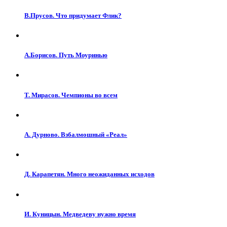
В.Прусов. Что придумает Флик?
А.Борисов. Путь Моуринью
Т. Мирасов. Чемпионы во всем
А. Дурново. Взбалмошный «Реал»
Д. Карапетян. Много неожиданных исходов
И. Куницын. Медведеву нужно время