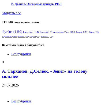
В. Дьяков. Очевидные призёры РПЛ
Увидеть все
ТОП-10 популярных меток
Футбол
(1460)
Баскетбол
(414)
Хоккей
(342)
Александр Ухов
(335)
Теннис
(317)
Дзюдо
(191)
Водное поло
(181)
Шахматы
(134)
Гандбол
(130)
Волейбол
(124)
Вам также может понравиться
Без рубрики
0
А. Тарханов, Д.Селюк. «Зенит» на голову
сильнее
24.07.2026
Без рубрики