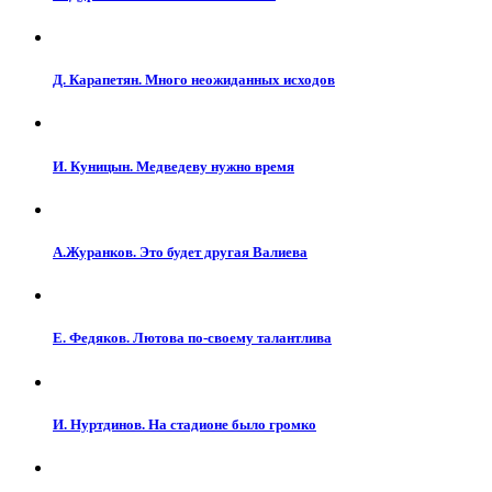
Д. Карапетян. Много неожиданных исходов
И. Куницын. Медведеву нужно время
А.Журанков. Это будет другая Валиева
Е. Федяков. Лютова по-своему талантлива
И. Нуртдинов. На стадионе было громко