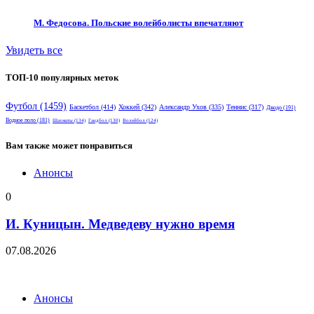
М. Федосова. Польские волейболисты впечатляют
Увидеть все
ТОП-10 популярных меток
Футбол
(1459)
Баскетбол
(414)
Хоккей
(342)
Александр Ухов
(335)
Теннис
(317)
Дзюдо
(191)
Водное поло
(181)
Шахматы
(134)
Гандбол
(130)
Волейбол
(124)
Вам также может понравиться
Анонсы
0
И. Куницын. Медведеву нужно время
07.08.2026
Анонсы