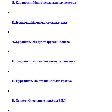
Д. Карапетян. Много неожиданных исходов
И. Куницын. Медведеву нужно время
А.Журанков. Это будет другая Валиева
Е. Федяков. Лютова по-своему талантлива
И. Нуртдинов. На стадионе было громко
В. Дьяков. Очевидные призёры РПЛ