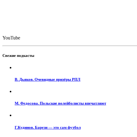
YouTube
Свежие подкасты
В. Дьяков. Очевидные призёры РПЛ
М. Федосова. Польские волейболисты впечатляют
Г.Кудинов. Барези — это сам футбол