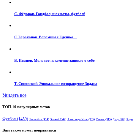
С. Фёдоров. Гандбол, шахматы, футбол!
С.Тараканов. Вспоминая Едешко…
В. Иванов. Молодое поколение заявило о себе
Т. Синявский. Эпохальное возвращение Зидана
Увидеть все
ТОП-10 популярных меток
Футбол
(1459)
Баскетбол
(414)
Хоккей
(342)
Александр Ухов
(335)
Теннис
(315)
Дзюдо
(190)
Водно
Вам также может понравиться