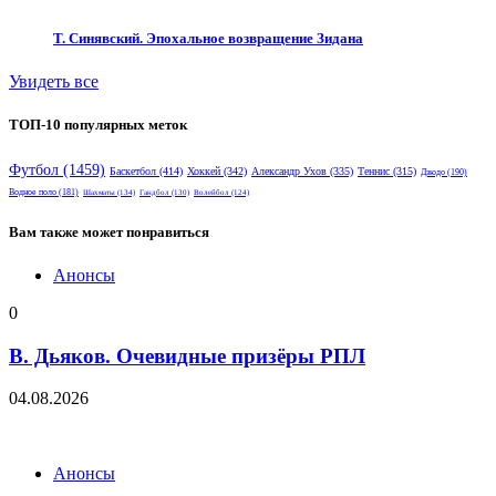
Т. Синявский. Эпохальное возвращение Зидана
Увидеть все
ТОП-10 популярных меток
Футбол
(1459)
Баскетбол
(414)
Хоккей
(342)
Александр Ухов
(335)
Теннис
(315)
Дзюдо
(190)
Водное поло
(181)
Шахматы
(134)
Гандбол
(130)
Волейбол
(124)
Вам также может понравиться
Анонсы
0
В. Дьяков. Очевидные призёры РПЛ
04.08.2026
Анонсы