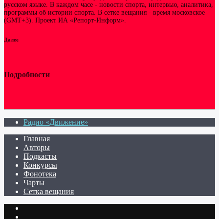
русском языке. В каждом часе - новости спорта, интервью, аналитика,
программы об истории спорта. В сетке вещания - время московское
(GMT+3). Проект ИА «Репорт-Информ».
Далее
Подробности
Радио «Движение»
Главная
Авторы
Подкасты
Конкурсы
Фонотека
Чарты
Сетка вещания