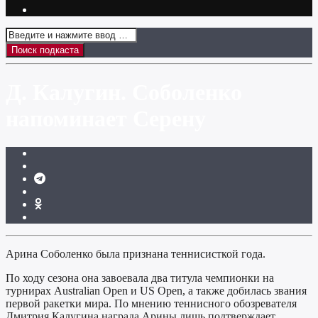
Д. Калугин. Соболенко
напоминает Серену
Арина Соболенко была признана теннисисткой года.
По ходу сезона она завоевала два титула чемпионки на
турнирах Australian Open и US Open, а также добилась звания
первой ракетки мира. По мнению теннисного обозревателя
Дмитрия Калугина награда Арины лишь подтверждает