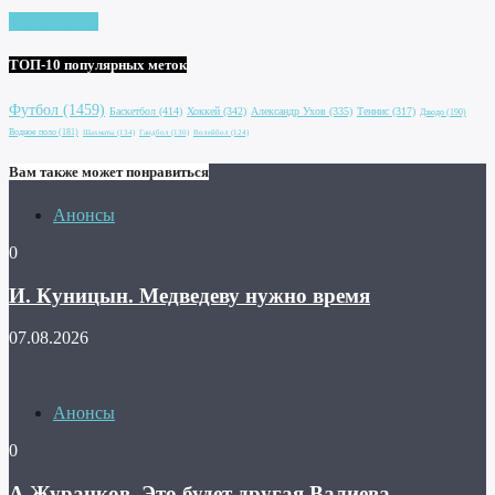
Увидеть все
ТОП-10 популярных меток
Футбол
(1459)
Баскетбол
(414)
Хоккей
(342)
Александр Ухов
(335)
Теннис
(317)
Дзюдо
(190)
Водное поло
(181)
Шахматы
(134)
Гандбол
(130)
Волейбол
(124)
Вам также может понравиться
Анонсы
0
И. Куницын. Медведеву нужно время
07.08.2026
Анонсы
0
А.Журанков. Это будет другая Валиева