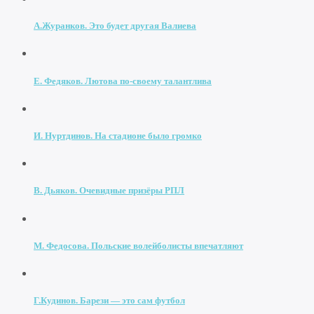
А.Журанков. Это будет другая Валиева
Е. Федяков. Лютова по-своему талантлива
И. Нуртдинов. На стадионе было громко
В. Дьяков. Очевидные призёры РПЛ
М. Федосова. Польские волейболисты впечатляют
Г.Кудинов. Барези — это сам футбол