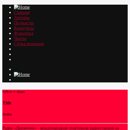
Главная
Авторы
Подкасты
Конкурсы
Фонотека
Чарты
Сетка вещания
Сейчас в эфире
Title
Artist
Радио «Движение» - международная спортивная радиостанция на