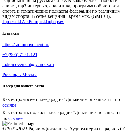
радиостанция на русском языке. В каждом часе - новости
спорта, mp3 интервью, аналитика, программы об истории
спорта и тематические подкасты федераций по различным
видам спорта. В сетке вещания - время мск. (GMT+3).
Проект ИА «Репорт-Информ».
Контакты
https://radiomovement.ru/
+7 (905) 7121-121
radiomovement@yandex.ru
Россия, г. Москва
Плеер для вашего сайта
Как встроить веб-плеер радио "Движение" в ваш сайт - по
ссылке
Как встроить подкаст-плеер радио "Движение" в ваш сайт -
по
ссылке
© 2021-2023 Радио «Движение». Аудиоматериалы радио - CC