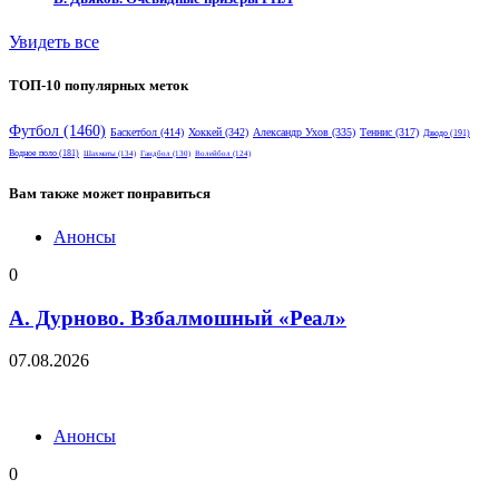
Увидеть все
ТОП-10 популярных меток
Футбол
(1460)
Баскетбол
(414)
Хоккей
(342)
Александр Ухов
(335)
Теннис
(317)
Дзюдо
(191)
Водное поло
(181)
Шахматы
(134)
Гандбол
(130)
Волейбол
(124)
Вам также может понравиться
Анонсы
0
А. Дурново. Взбалмошный «Реал»
07.08.2026
Анонсы
0