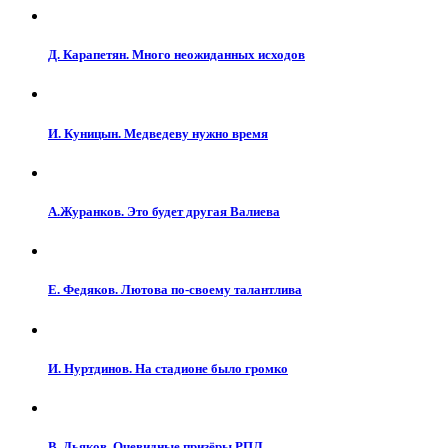
Д. Карапетян. Много неожиданных исходов
И. Куницын. Медведеву нужно время
А.Журанков. Это будет другая Валиева
Е. Федяков. Лютова по-своему талантлива
И. Нуртдинов. На стадионе было громко
В. Дьяков. Очевидные призёры РПЛ