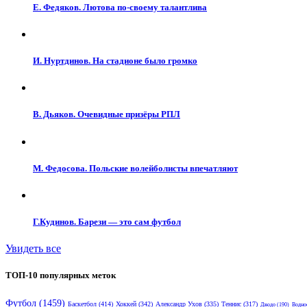
Е. Федяков. Лютова по-своему талантлива
И. Нуртдинов. На стадионе было громко
В. Дьяков. Очевидные призёры РПЛ
М. Федосова. Польские волейболисты впечатляют
Г.Кудинов. Барези — это сам футбол
Увидеть все
ТОП-10 популярных меток
Футбол
(1459)
Баскетбол
(414)
Хоккей
(342)
Александр Ухов
(335)
Теннис
(317)
Дзюдо
(190)
Водно