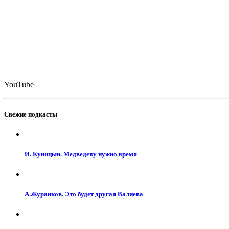
YouTube
Свежие подкасты
И. Куницын. Медведеву нужно время
А.Журанков. Это будет другая Валиева