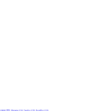
е поло
(181)
Шахматы
(134)
Гандбол
(130)
Волейбол
(124)