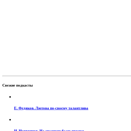
Свежие подкасты
Е. Федяков. Лютова по-своему талантлива
И. Нуртдинов. На стадионе было громко