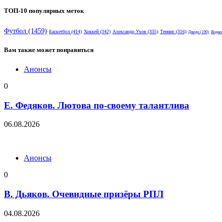
ТОП-10 популярных меток
Футбол
(1459)
Баскетбол
(414)
Хоккей
(342)
Александр Ухов
(335)
Теннис
(316)
Дзюдо
(190)
Водно
Вам также может понравиться
Анонсы
0
Е. Федяков. Лютова по-своему талантлива
06.08.2026
Анонсы
0
В. Дьяков. Очевидные призёры РПЛ
04.08.2026