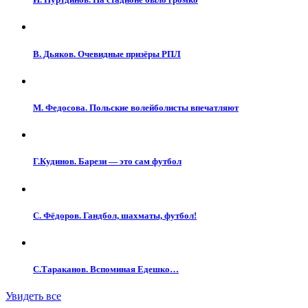
В. Дьяков. Очевидные призёры РПЛ
М. Федосова. Польские волейболисты впечатляют
Г.Кудинов. Барези — это сам футбол
С. Фёдоров. Гандбол, шахматы, футбол!
С.Тараканов. Вспоминая Едешко…
Увидеть все