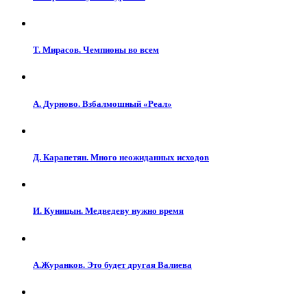
Т. Мирасов. Чемпионы во всем
А. Дурново. Взбалмошный «Реал»
Д. Карапетян. Много неожиданных исходов
И. Куницын. Медведеву нужно время
А.Журанков. Это будет другая Валиева