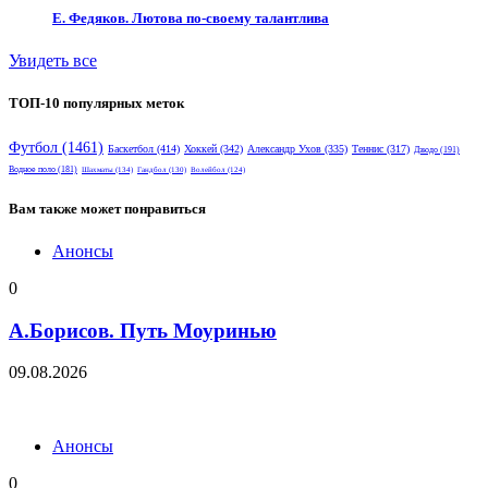
Е. Федяков. Лютова по-своему талантлива
Увидеть все
ТОП-10 популярных меток
Футбол
(1461)
Баскетбол
(414)
Хоккей
(342)
Александр Ухов
(335)
Теннис
(317)
Дзюдо
(191)
Водное поло
(181)
Шахматы
(134)
Гандбол
(130)
Волейбол
(124)
Вам также может понравиться
Анонсы
0
А.Борисов. Путь Моуринью
09.08.2026
Анонсы
0