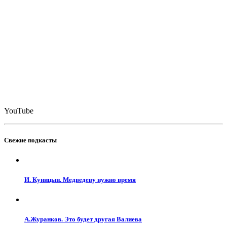
YouTube
Свежие подкасты
И. Куницын. Медведеву нужно время
А.Журанков. Это будет другая Валиева