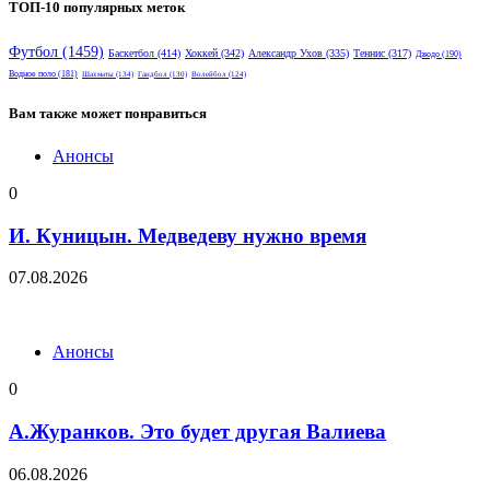
ТОП-10 популярных меток
Футбол
(1459)
Баскетбол
(414)
Хоккей
(342)
Александр Ухов
(335)
Теннис
(317)
Дзюдо
(190)
Водное поло
(181)
Шахматы
(134)
Гандбол
(130)
Волейбол
(124)
Вам также может понравиться
Анонсы
0
И. Куницын. Медведеву нужно время
07.08.2026
Анонсы
0
А.Журанков. Это будет другая Валиева
06.08.2026