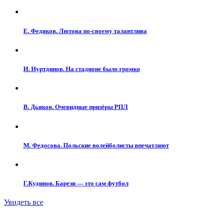
Е. Федяков. Лютова по-своему талантлива
И. Нуртдинов. На стадионе было громко
В. Дьяков. Очевидные призёры РПЛ
М. Федосова. Польские волейболисты впечатляют
Г.Кудинов. Барези — это сам футбол
Увидеть все