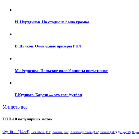
И. Нуртдинов. На стадионе было громко
В. Дьяков. Очевидные призёры РПЛ
М. Федосова. Польские волейболисты впечатляют
Г.Кудинов. Барези — это сам футбол
Увидеть все
ТОП-10 популярных меток
Футбол
(1459)
Баскетбол
(414)
Хоккей
(342)
Александр Ухов
(335)
Теннис
(317)
Дзюдо
(190)
Водно