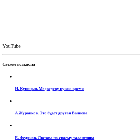
YouTube
Свежие подкасты
И. Куницын. Медведеву нужно время
А.Журанков. Это будет другая Валиева
Е. Федяков. Лютова по-своему талантлива