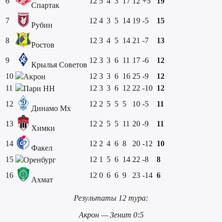
6
12
5
4
3
17
12
+5
19
Спартак
7
12
4
3
5
14
19
-5
15
Рубин
8
12
3
4
5
14
21
-7
13
Ростов
9
12
3
3
6
11
17
-6
12
Крылья Советов
10
12
3
3
6
16
25
-9
12
Акрон
11
12
3
3
6
12
22
-10
12
Пари НН
12
12
2
5
5
5
10
-5
11
Динамо Мх
13
12
2
5
5
11
20
-9
11
Химки
14
12
2
4
6
8
20
-12
10
Факел
15
12
1
5
6
14
22
-8
8
Оренбург
16
12
0
6
6
9
23
-14
6
Ахмат
Результаты 12 тура:
Акрон — Зенит 0:5