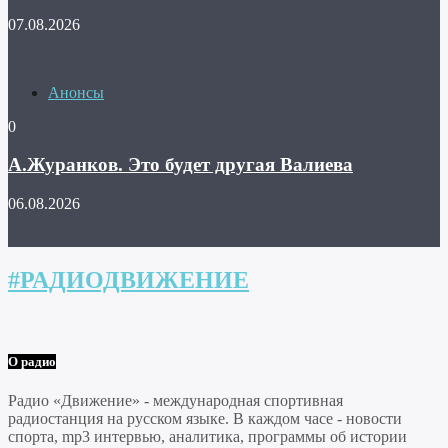
07.08.2026
Анонсы
0
А.Журанков. Это будет другая Валиева
06.08.2026
#РАДИОДВИЖЕНИЕ
О радио
Радио «Движение» - международная спортивная
радиостанция на русском языке. В каждом часе - новости
спорта, mp3 интервью, аналитика, программы об истории