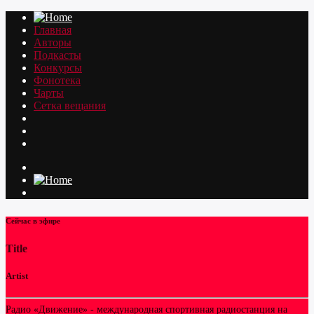
Главная
Авторы
Подкасты
Конкурсы
Фонотека
Чарты
Сетка вещания
Сейчас в эфире
Title
Artist
Радио «Движение» - международная спортивная радиостанция на