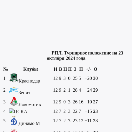
РПЛ. Турнирное положение на 23
октября 2024 года
№
Клубы
И
В
Н
П
З
П
+/-
О
1
12
9
3
0
25
5
+20
30
Краснодар
2
12
9
2
1
28
4
+24
29
Зенит
3
12
9
0
3
26
16
+10
27
Локомотив
4
12
7
2
3
22
7
+15
23
ЦСКА
5
12
7
2
3
23
12
+11
23
Динамо М