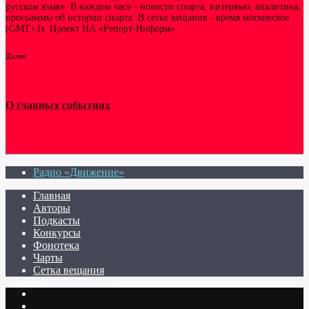
русском языке. В каждом часе - новости спорта, интервью, аналитика,
программы об истории спорта. В сетке вещания - время московское
(GMT+3). Проект ИА «Репорт-Информ».
Далее
О главных событиях
Радио «Движение»
Главная
Авторы
Подкасты
Конкурсы
Фонотека
Чарты
Сетка вещания