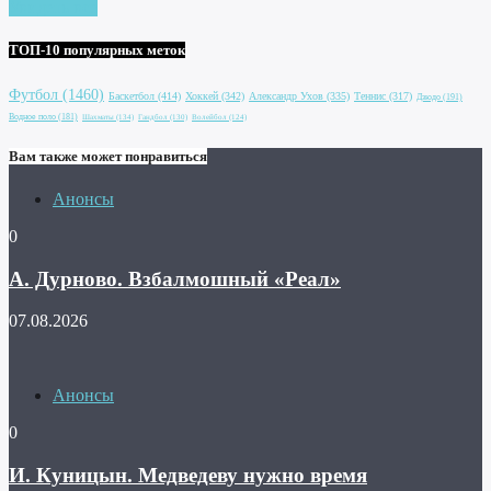
Увидеть все
ТОП-10 популярных меток
Футбол
(1460)
Баскетбол
(414)
Хоккей
(342)
Александр Ухов
(335)
Теннис
(317)
Дзюдо
(191)
Водное поло
(181)
Шахматы
(134)
Гандбол
(130)
Волейбол
(124)
Вам также может понравиться
Анонсы
0
А. Дурново. Взбалмошный «Реал»
07.08.2026
Анонсы
0
И. Куницын. Медведеву нужно время