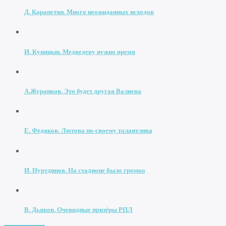
Д. Карапетян. Много неожиданных исходов
И. Куницын. Медведеву нужно время
А.Журанков. Это будет другая Валиева
Е. Федяков. Лютова по-своему талантлива
И. Нуртдинов. На стадионе было громко
В. Дьяков. Очевидные призёры РПЛ