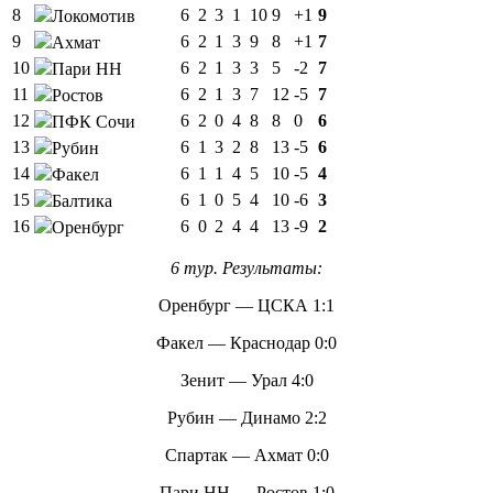
8
6
2
3
1
10
9
+1
9
Локомотив
9
6
2
1
3
9
8
+1
7
Ахмат
10
6
2
1
3
3
5
-2
7
Пари НН
11
6
2
1
3
7
12
-5
7
Ростов
12
6
2
0
4
8
8
0
6
ПФК Сочи
13
6
1
3
2
8
13
-5
6
Рубин
14
6
1
1
4
5
10
-5
4
Факел
15
6
1
0
5
4
10
-6
3
Балтика
16
6
0
2
4
4
13
-9
2
Оренбург
6 тур. Результаты:
Оренбург — ЦСКА 1:1
Факел — Краснодар 0:0
Зенит — Урал 4:0
Рубин — Динамо 2:2
Спартак — Ахмат 0:0
Пари НН — Ростов 1:0