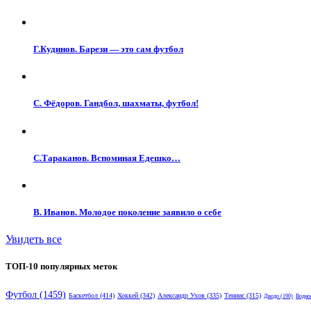
Г.Кудинов. Барези — это сам футбол
С. Фёдоров. Гандбол, шахматы, футбол!
С.Тараканов. Вспоминая Едешко…
В. Иванов. Молодое поколение заявило о себе
Увидеть все
ТОП-10 популярных меток
Футбол
(1459)
Баскетбол
(414)
Хоккей
(342)
Александр Ухов
(335)
Теннис
(315)
Дзюдо
(190)
Водно