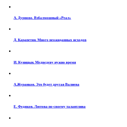
А. Дурново. Взбалмошный «Реал»
Д. Карапетян. Много неожиданных исходов
И. Куницын. Медведеву нужно время
А.Журанков. Это будет другая Валиева
Е. Федяков. Лютова по-своему талантлива