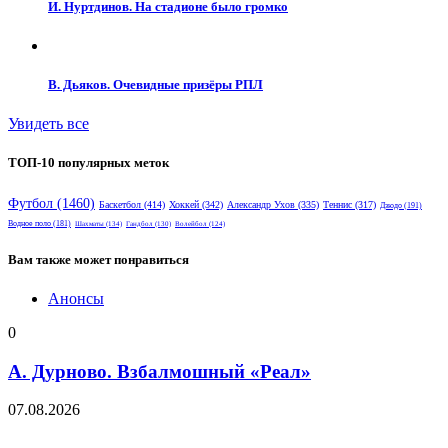
И. Нуртдинов. На стадионе было громко
В. Дьяков. Очевидные призёры РПЛ
Увидеть все
ТОП-10 популярных меток
Футбол
(1460)
Баскетбол
(414)
Хоккей
(342)
Александр Ухов
(335)
Теннис
(317)
Дзюдо
(191)
Водное поло
(181)
Шахматы
(134)
Гандбол
(130)
Волейбол
(124)
Вам также может понравиться
Анонсы
0
А. Дурново. Взбалмошный «Реал»
07.08.2026